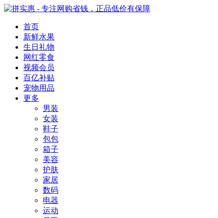
首页
新鲜水果
生日礼物
网红零食
视频会员
百亿补贴
宠物用品
更多
男装
女装
鞋子
包包
箱子
美容
护肤
家居
数码
电器
运动