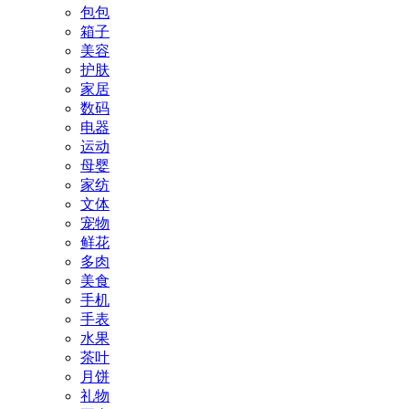
包包
箱子
美容
护肤
家居
数码
电器
运动
母婴
家纺
文体
宠物
鲜花
多肉
美食
手机
手表
水果
茶叶
月饼
礼物