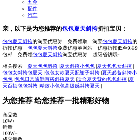
五金
配件
汽车
亲，以下是为您推荐的
包包夏天斜挎
折扣宝贝：
包包夏天斜挎
的淘宝优惠券，免费领取，淘宝
包包夏天斜挎
的
折扣优惠，
包包夏天斜挎
免费优惠券网站，优惠折扣低至9块9
包邮！免费领
包包夏天斜挎
淘宝优惠券，超级省钱哦~
相关搜索：
夏天包包斜挎
|
夏天斜挎小包包
|
夏天包包女斜挎
|
包包女斜挎包夏天
|
包包女款夏天配裙子斜挎
|
夏天必备斜挎小
包包
|
包包日常通勤百搭斜挎夏天
|
适合夏天背的包包斜挎
|
夏
天百搭包包斜挎
|
精致小包包高级感斜挎夏天
|
为您推荐
给您推荐一批精彩好物
商品数
10W+
销量
100W+
成交量数