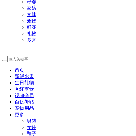
母婴
家纺
文体
宠物
鲜花
礼物
多肉
首页
新鲜水果
生日礼物
网红零食
视频会员
百亿补贴
宠物用品
更多
男装
女装
鞋子