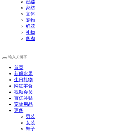
母婴
家纺
文体
宠物
鲜花
礼物
多肉
首页
新鲜水果
生日礼物
网红零食
视频会员
百亿补贴
宠物用品
更多
男装
女装
鞋子