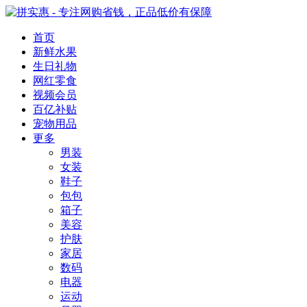
首页
新鲜水果
生日礼物
网红零食
视频会员
百亿补贴
宠物用品
更多
男装
女装
鞋子
包包
箱子
美容
护肤
家居
数码
电器
运动