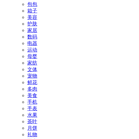
包包
箱子
美容
护肤
家居
数码
电器
运动
母婴
家纺
文体
宠物
鲜花
多肉
美食
手机
手表
水果
茶叶
月饼
礼物