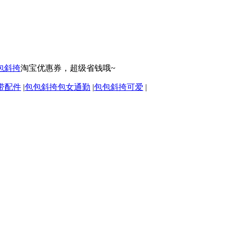
包斜挎
淘宝优惠券，超级省钱哦~
带配件
|
包包斜挎包女通勤
|
包包斜挎可爱
|