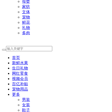
母婴
家纺
文体
宠物
鲜花
礼物
多肉
首页
新鲜水果
生日礼物
网红零食
视频会员
百亿补贴
宠物用品
更多
男装
女装
鞋子