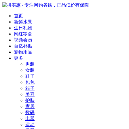
首页
新鲜水果
生日礼物
网红零食
视频会员
百亿补贴
宠物用品
更多
男装
女装
鞋子
包包
箱子
美容
护肤
家居
数码
电器
运动