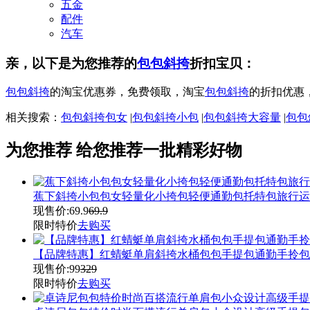
五金
配件
汽车
亲，以下是为您推荐的
包包斜挎
折扣宝贝：
包包斜挎
的淘宝优惠券，免费领取，淘宝
包包斜挎
的折扣优惠
相关搜索：
包包斜挎包女
|
包包斜挎小包
|
包包斜挎大容量
|
包包
为您推荐
给您推荐一批精彩好物
蕉下斜挎小包包女轻量化小挎包轻便通勤包托特包旅行运
现售价:
69.9
69.9
限时特价
去购买
【品牌特惠】红蜻蜓单肩斜挎水桶包包手提包通勤手拎包
现售价:
99
329
限时特价
去购买