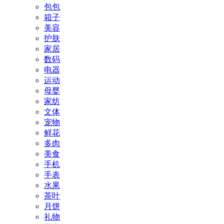
包包
箱子
美容
护肤
家居
数码
电器
运动
母婴
家纺
文体
宠物
鲜花
多肉
美食
手机
手表
水果
茶叶
月饼
礼物