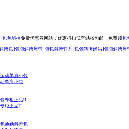
，
包包斜挎
免费优惠券网站，优惠折扣低至9块9包邮！免费领
包
斜挎包
|
包包斜挎肩带
|
包包斜挎韩系
|
包包斜挎妈妈
|
包包斜挎肩
动单肩小包
专柜正品H