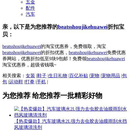
五金
配件
汽车
亲，以下是为您推荐的
beatsshoujikehuawei
折扣宝
贝：
beatsshoujikehuawei
的淘宝优惠券，免费领取，淘宝
beatsshoujikehuawei
的折扣优惠，
beatsshoujikehuawei
免费优惠
券网站，优惠折扣低至9块9包邮！免费领
beatsshoujikehuawei
淘宝优惠券，超级省钱哦~
相关搜索：
女装
|
鞋子
|
生日礼物
|
百亿补贴
|
宠物
|
宠物用品
|
包
包
|
运动鞋
|
打拳
|
手机
|
为您推荐
给您推荐一批精彩好物
【热卖爆款】汽车玻璃水2L强力去虫胶去油膜雨刮水挡
风玻璃清洗剂