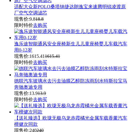
适配大众新POLO桑塔纳捷达朗逸宝来速腾明锐凌渡原
厂空气空调滤芯
现售价:
9.8
18.8
限时特价
去购买
逸乐途智能通风安全座椅新生儿儿童座椅婴儿车载汽车
用0-12岁
现售价:
1615.41
1615.41
限时特价
去购买
德联汽车玻璃水去污去油膜乙醇防冻雨刮水特斯拉宝马
奔驰奥迪专用
现售价:
13.9
13.9
限时特价
去购买
【送礼臻选】欧珑无极乌龙赤霞橘光金属车载香薰汽车
檀健次同款
现售价:
240
240