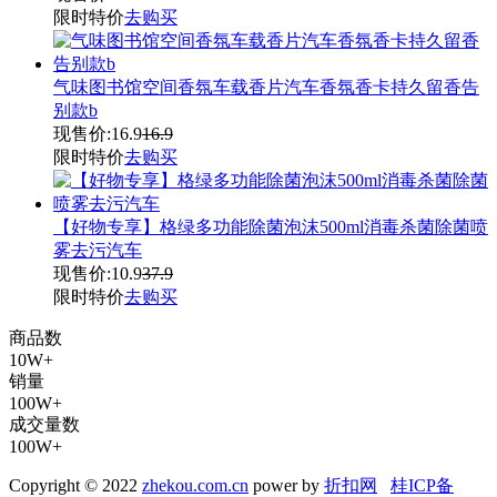
限时特价
去购买
气味图书馆空间香氛车载香片汽车香氛香卡持久留香告
别款b
现售价:
16.9
16.9
限时特价
去购买
【好物专享】格绿多功能除菌泡沫500ml消毒杀菌除菌喷
雾去污汽车
现售价:
10.9
37.9
限时特价
去购买
商品数
10W+
销量
100W+
成交量数
100W+
Copyright © 2022
zhekou.com.cn
power by
折扣网
桂ICP备