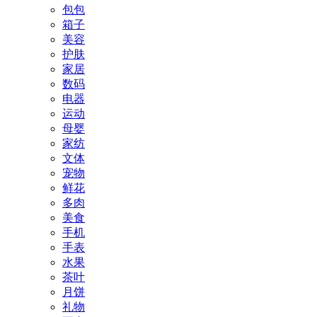
包包
箱子
美容
护肤
家居
数码
电器
运动
母婴
家纺
文体
宠物
鲜花
多肉
美食
手机
手表
水果
茶叶
月饼
礼物