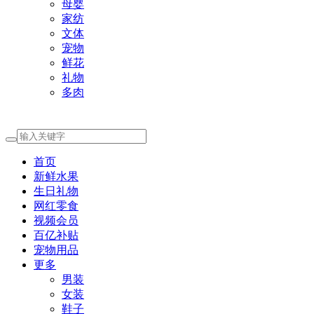
母婴
家纺
文体
宠物
鲜花
礼物
多肉
首页
新鲜水果
生日礼物
网红零食
视频会员
百亿补贴
宠物用品
更多
男装
女装
鞋子