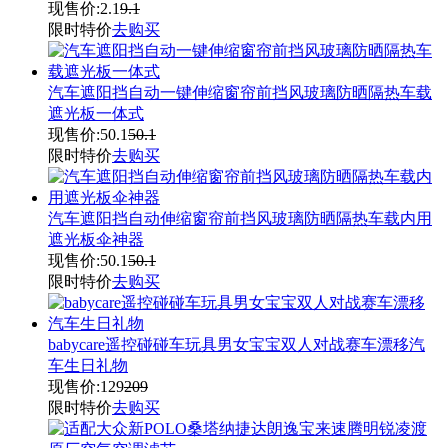
现售价:
2.1
9.1
限时特价
去购买
汽车遮阳挡自动一键伸缩窗帘前挡风玻璃防晒隔热车载
遮光板一体式
现售价:
50.1
50.1
限时特价
去购买
汽车遮阳挡自动伸缩窗帘前挡风玻璃防晒隔热车载内用
遮光板伞神器
现售价:
50.1
50.1
限时特价
去购买
babycare遥控碰碰车玩具男女宝宝双人对战赛车漂移汽
车生日礼物
现售价:
129
209
限时特价
去购买