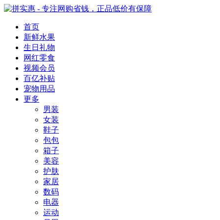
首页
新鲜水果
生日礼物
网红零食
视频会员
百亿补贴
宠物用品
更多
男装
女装
鞋子
包包
箱子
美容
护肤
家居
数码
电器
运动