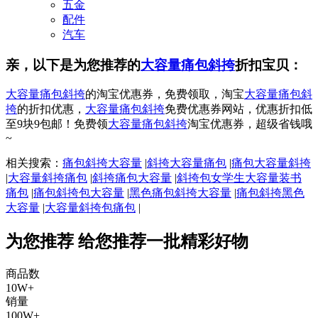
五金
配件
汽车
亲，以下是为您推荐的
大容量痛包斜挎
折扣宝贝：
大容量痛包斜挎
的淘宝优惠券，免费领取，淘宝
大容量痛包斜
挎
的折扣优惠，
大容量痛包斜挎
免费优惠券网站，优惠折扣低
至9块9包邮！免费领
大容量痛包斜挎
淘宝优惠券，超级省钱哦
~
相关搜索：
痛包斜挎大容量
|
斜挎大容量痛包
|
痛包大容量斜挎
|
大容量斜挎痛包
|
斜挎痛包大容量
|
斜挎包女学生大容量装书
痛包
|
痛包斜挎包大容量
|
黑色痛包斜挎大容量
|
痛包斜挎黑色
大容量
|
大容量斜挎包痛包
|
为您推荐
给您推荐一批精彩好物
商品数
10W+
销量
100W+