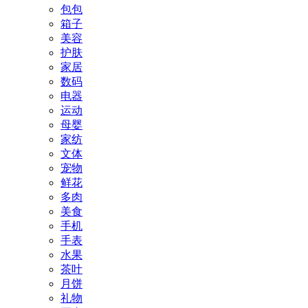
包包
箱子
美容
护肤
家居
数码
电器
运动
母婴
家纺
文体
宠物
鲜花
多肉
美食
手机
手表
水果
茶叶
月饼
礼物