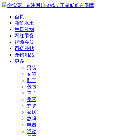
首页
新鲜水果
生日礼物
网红零食
视频会员
百亿补贴
宠物用品
更多
男装
女装
鞋子
包包
箱子
美容
护肤
家居
数码
电器
运动