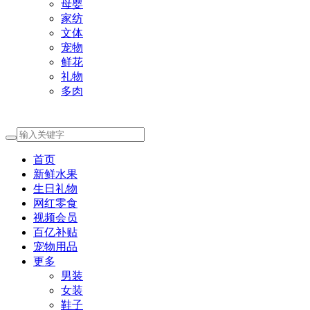
母婴
家纺
文体
宠物
鲜花
礼物
多肉
首页
新鲜水果
生日礼物
网红零食
视频会员
百亿补贴
宠物用品
更多
男装
女装
鞋子