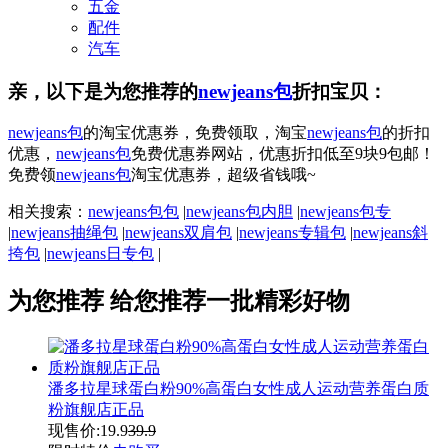
五金
配件
汽车
亲，以下是为您推荐的
newjeans包
折扣宝贝：
newjeans包
的淘宝优惠券，免费领取，淘宝
newjeans包
的折扣
优惠，
newjeans包
免费优惠券网站，优惠折扣低至9块9包邮！
免费领
newjeans包
淘宝优惠券，超级省钱哦~
相关搜索：
newjeans包包
|
newjeans包内胆
|
newjeans包专
|
newjeans抽绳包
|
newjeans双肩包
|
newjeans专辑包
|
newjeans斜
挎包
|
newjeans日专包
|
为您推荐
给您推荐一批精彩好物
潘多拉星球蛋白粉90%高蛋白女性成人运动营养蛋白质
粉旗舰店正品
现售价:
19.9
39.9