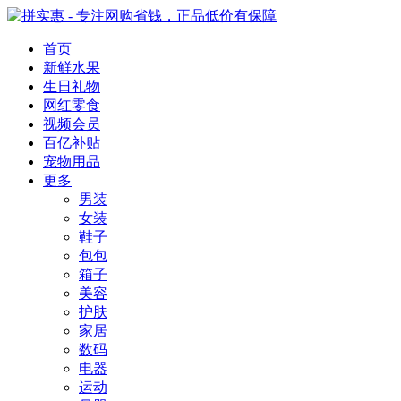
首页
新鲜水果
生日礼物
网红零食
视频会员
百亿补贴
宠物用品
更多
男装
女装
鞋子
包包
箱子
美容
护肤
家居
数码
电器
运动