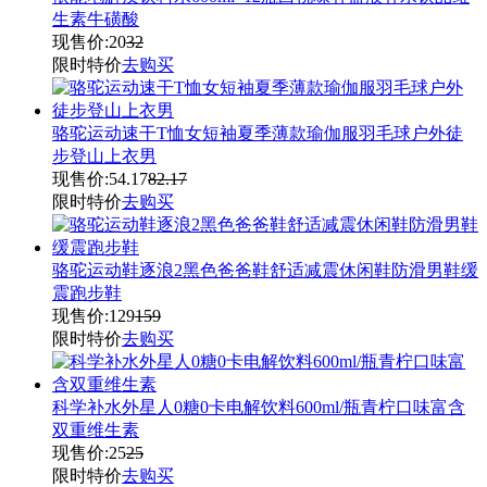
生素牛磺酸
现售价:
20
32
限时特价
去购买
骆驼运动速干T恤女短袖夏季薄款瑜伽服羽毛球户外徒
步登山上衣男
现售价:
54.17
82.17
限时特价
去购买
骆驼运动鞋逐浪2黑色爸爸鞋舒适减震休闲鞋防滑男鞋缓
震跑步鞋
现售价:
129
159
限时特价
去购买
科学补水外星人0糖0卡电解饮料600ml/瓶青柠口味富含
双重维生素
现售价:
25
25
限时特价
去购买