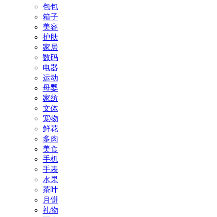
包包
箱子
美容
护肤
家居
数码
电器
运动
母婴
家纺
文体
宠物
鲜花
多肉
美食
手机
手表
水果
茶叶
月饼
礼物