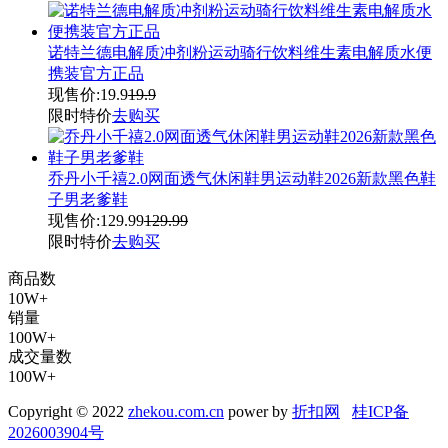
诺特兰德电解质冲剂粉运动骑行饮料维生素电解质水便
携装官方正品
现售价:
19.9
19.9
限时特价
去购买
乔丹小千禧2.0网面透气休闲鞋男运动鞋2026新款黑色鞋
子男老爹鞋
现售价:
129.99
129.99
限时特价
去购买
商品数
10W+
销量
100W+
成交量数
100W+
Copyright © 2022
zhekou.com.cn
power by
折扣网
桂ICP备
2026003904号