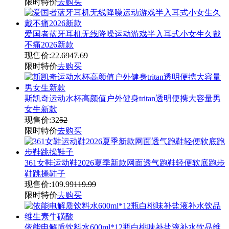
限时特价
去购买
爱国者蓝牙耳机无线降噪运动游戏半入耳式小女生久戴
不痛2026新款
现售价:
22.69
47.69
限时特价
去购买
斯凯奇运动水杯高颜值户外健身tritan透明便携大容量男
女生新款
现售价:
32
52
限时特价
去购买
361女鞋运动鞋2026夏季新款网面透气跑鞋轻便软底跑步
鞋跳操鞋子
现售价:
109.99
119.99
限时特价
去购买
依能电解质饮料水600ml*12瓶白桃味补盐液补水饮品维