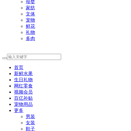
母婴
家纺
文体
宠物
鲜花
礼物
多肉
首页
新鲜水果
生日礼物
网红零食
视频会员
百亿补贴
宠物用品
更多
男装
女装
鞋子