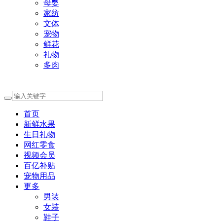
母婴
家纺
文体
宠物
鲜花
礼物
多肉
首页
新鲜水果
生日礼物
网红零食
视频会员
百亿补贴
宠物用品
更多
男装
女装
鞋子