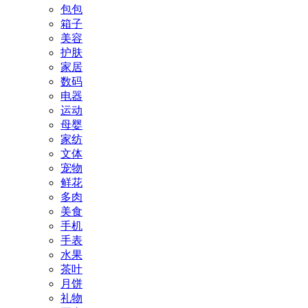
包包
箱子
美容
护肤
家居
数码
电器
运动
母婴
家纺
文体
宠物
鲜花
多肉
美食
手机
手表
水果
茶叶
月饼
礼物