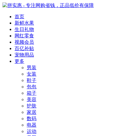
首页
新鲜水果
生日礼物
网红零食
视频会员
百亿补贴
宠物用品
更多
男装
女装
鞋子
包包
箱子
美容
护肤
家居
数码
电器
运动