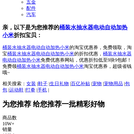
五金
配件
汽车
亲，以下是为您推荐的
桶装水抽水器电动自动加热
小米
折扣宝贝：
桶装水抽水器电动自动加热小米
的淘宝优惠券，免费领取，淘
宝
桶装水抽水器电动自动加热小米
的折扣优惠，
桶装水抽水器
电动自动加热小米
免费优惠券网站，优惠折扣低至9块9包邮！
免费领
桶装水抽水器电动自动加热小米
淘宝优惠券，超级省钱
哦~
相关搜索：
女装
|
鞋子
|
生日礼物
|
百亿补贴
|
宠物
|
宠物用品
|
包
包
|
运动鞋
|
打拳
|
手机
|
为您推荐
给您推荐一批精彩好物
商品数
10W+
销量